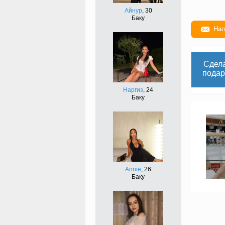
Айнур
, 30
Баку
Нап
Сдел
подар
Наргиз
, 24
Баку
Annie
, 26
Баку