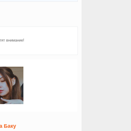
тят внимание!
а Баку