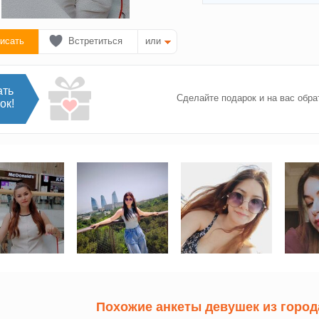
исать
Встретиться
или
ать
Сделайте подарок и на вас обра
ок!
Похожие анкеты девушек из город