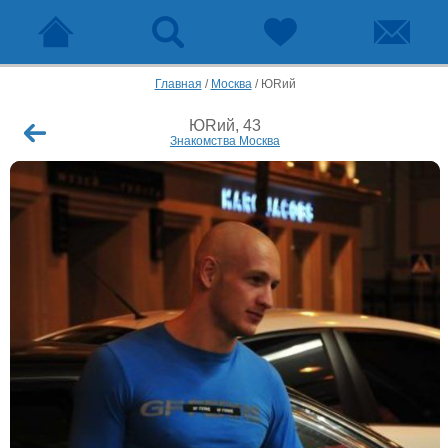
Главная
/
Москва
/
ЮRий
ЮRий, 43
Знакомства Москва