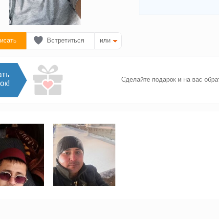
исать
Встретиться
или
ать
Сделайте подарок и на вас обра
ок!