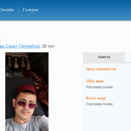
Онлайн
Галерея
к
ва Санкт-Петербург
, 38 лет
Анкета
Цель знакомства
Обо мне
Расскажу позже
Кого ищу
Расскажу позже