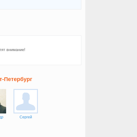
тят внимание!
т-Петербург
др
Сергей