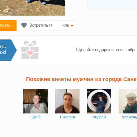
исать
Встретиться
или
ать
Сделайте подарок и на вас обра
ок!
Похожие анкеты мужчин из города Санк
Юрий
Николая
Андрей
Алексан