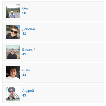
Олег
50
Данечка
43
Василий
43
rustik
44
Андрей
43