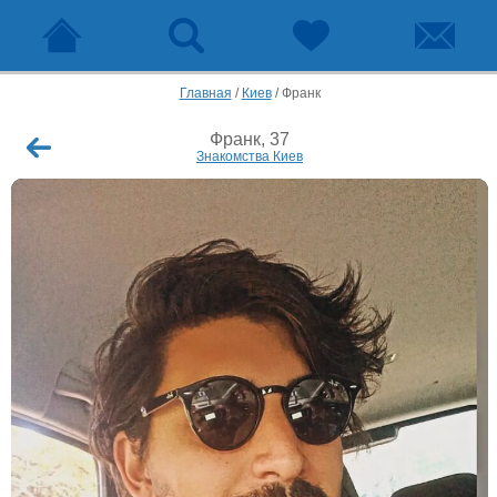
Главная
/
Киев
/
Франк
Франк, 37
Знакомства Киев