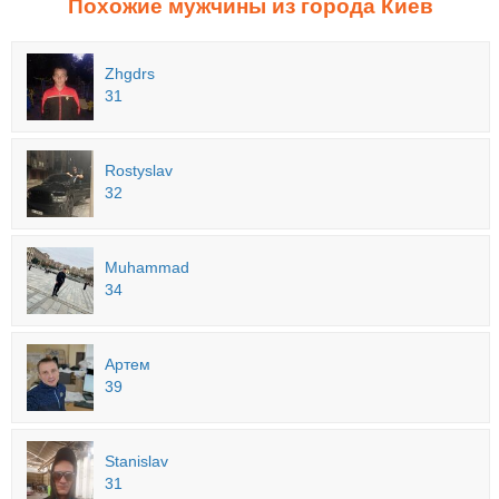
Похожие мужчины из города Киев
Zhgdrs
31
Rostyslav
32
Muhammad
34
Артем
39
Stanislav
31