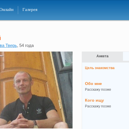
Онлайн
Галерея
й
ва Тверь
, 54 года
Анкета
Цель знакомства
Обо мне
Расскажу позже
Кого ищу
Расскажу позже