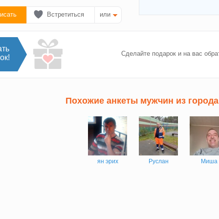
исать
Встретиться
или
ать
Сделайте подарок и на вас обра
ок!
Похожие анкеты мужчин из города
ян эрих
Руслан
Миша