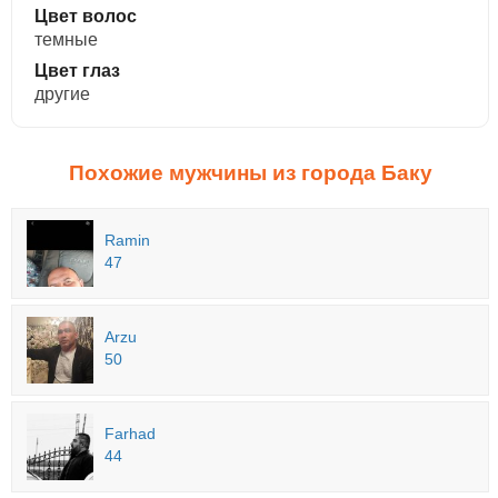
Цвет волос
темные
Цвет глаз
другие
Похожие мужчины из города Баку
Ramin
47
Arzu
50
Farhad
44