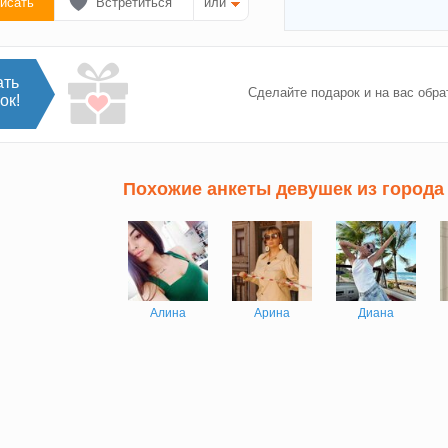
исать
Встретиться
или
ать
Сделайте подарок и на вас обра
ок!
Похожие анкеты девушек из города
Алина
Арина
Диана