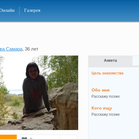
Онлайн
Галерея
ва Самара
, 36 лет
Анкета
Цель знакомства
Обо мне
Расскажу позже
Кого ищу
Расскажу позже