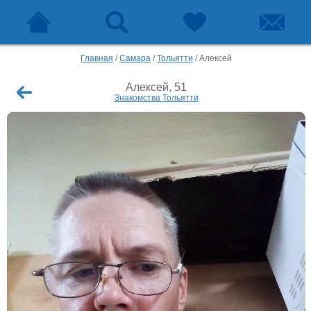
Главная
/
Самара
/
Тольятти
/
Алексей
Алексей, 51
Знакомства Тольятти