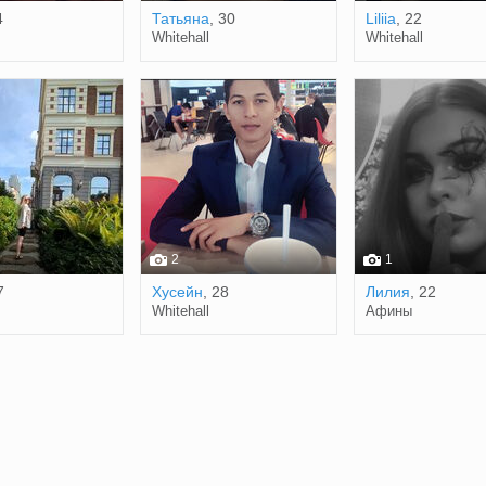
4
Татьяна
, 30
Liliia
, 22
Whitehall
Whitehall
2
1
7
Хусейн
, 28
Лилия
, 22
Whitehall
Афины