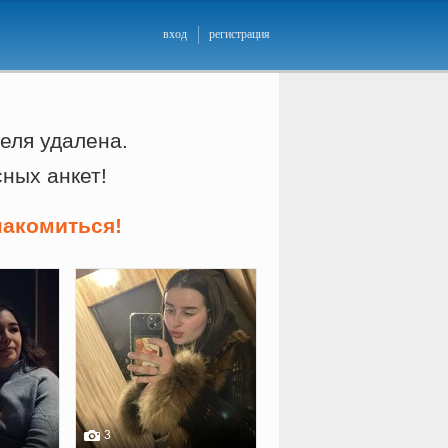
вход
регистрация
еля удалена.
сных анкет!
накомиться!
3