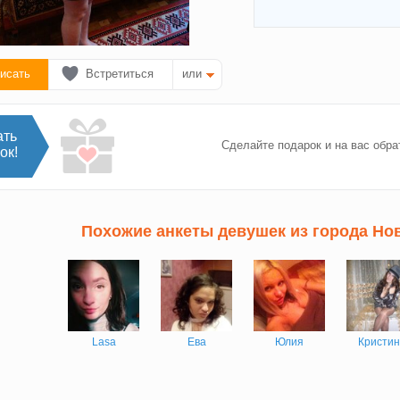
исать
Встретиться
или
ать
Сделайте подарок и на вас обра
ок!
Похожие анкеты девушек из города Но
Lasa
Ева
Юлия
Кристи