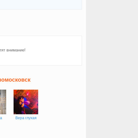
тят внимание!
вомосковск
на
Вера глухая