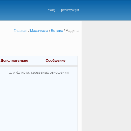
вход
регистрация
Главная
/
Махачкала
/
Ботлих
/
Мадина
Дополнительно
Сообщение
для флирта, cерьезных отношений