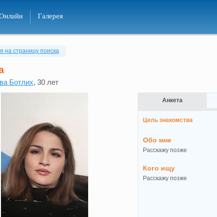
Онлайн
Галерея
я на страницу поиска
а
ва Ботлих
, 30 лет
Анкета
Цель знакомства
Обо мне
Расскажу позже
Кого ищу
Расскажу позже