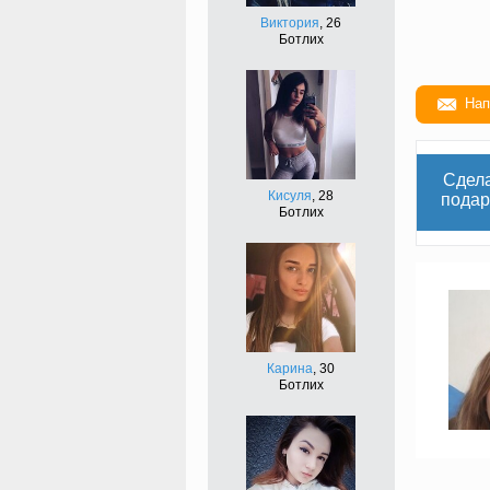
Виктория
, 26
Ботлих
Нап
Сдел
Кисуля
, 28
подар
Ботлих
Карина
, 30
Ботлих