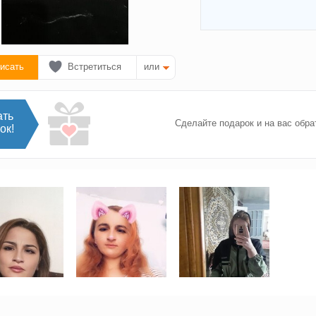
исать
Встретиться
или
ать
Сделайте подарок и на вас обра
ок!