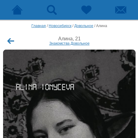
Главная
/
Новосибирск
/
Довольное
/
Алина
Алина, 21
Знакомства Довольное