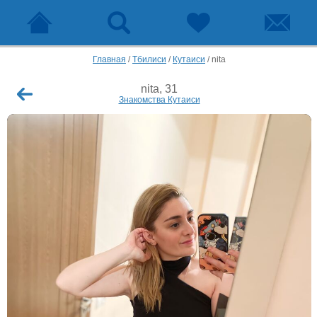
Главная
/
Тбилиси
/
Кутаиси
/
nita
nita, 31
Знакомства Кутаиси