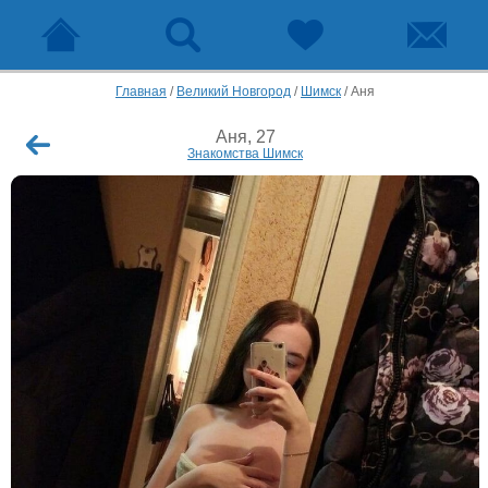
Главная
/
Великий Новгород
/
Шимск
/
Аня
Аня, 27
Знакомства Шимск