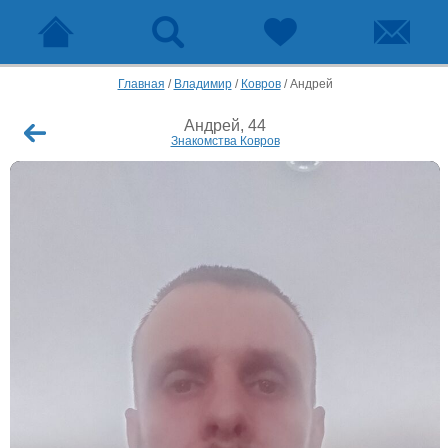
Главная
/
Владимир
/
Ковров
/
Андрей
Андрей, 44
Знакомства Ковров