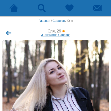
Главная
/
Саратов
/
Юля
Юля, 29
Знакомства Саратов