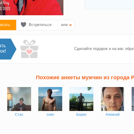
исать
Встретиться
или
ать
Сделайте подарок и на вас обра
ок!
Похожие анкеты мужчин из города 
Стас
олег
Борис
Алексей