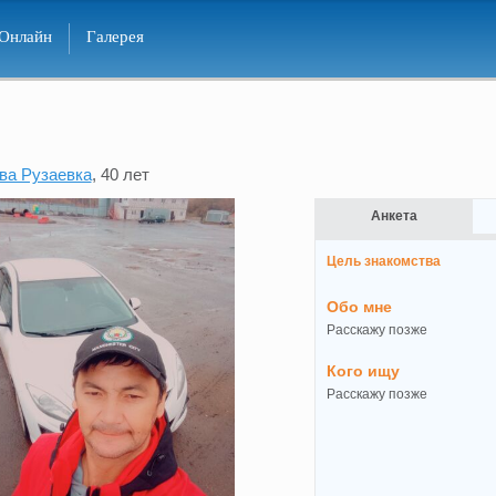
Онлайн
Галерея
ва Рузаевка
, 40 лет
Анкета
Цель знакомства
Обо мне
Расскажу позже
Кого ищу
Расскажу позже