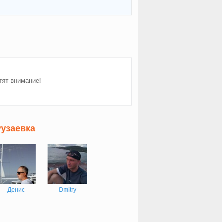
тят внимание!
Рузаевка
Денис
Dmitry