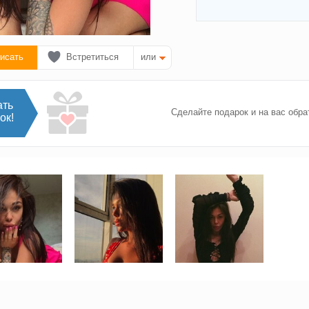
исать
Встретиться
или
ать
Сделайте подарок и на вас обра
ок!