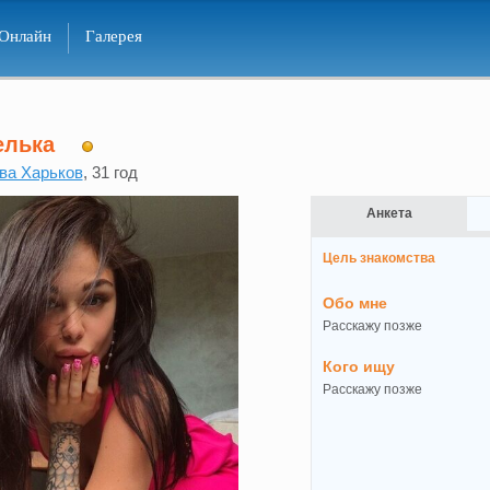
Онлайн
Галерея
елька
ва Харьков
, 31 год
Анкета
Цель знакомства
Обо мне
Расскажу позже
Кого ищу
Расскажу позже