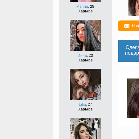
Marina
, 28
Харьков
Нап
Сдел
подар
Инна
, 23
Харьков
Lilia
, 27
Харьков