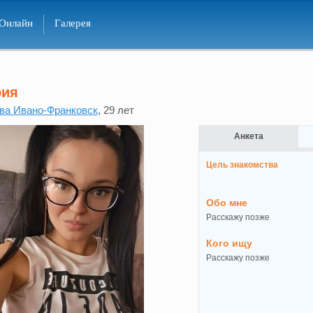
Онлайн
Галерея
рия
ва Ивано-Франковск
, 29 лет
Анкета
Цель знакомства
Обо мне
Расскажу позже
Кого ищу
Расскажу позже