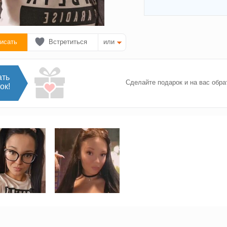
исать
Встретиться
или
ать
Сделайте подарок и на вас обра
ок!