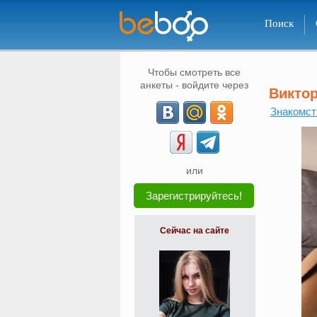
Поиск
Чтобы смотреть все
анкеты - войдите через
Викто
Знакомст
или
Зарегистрируйтесь!
Сейчас на сайте