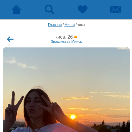
Главная
/
Минск
/
киса
киса, 26
Знакомства Минск