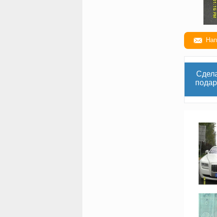
Нап
Сдел
подар