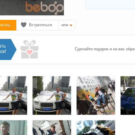
исать
Встретиться
или
ать
Сделайте подарок и на вас обра
ок!