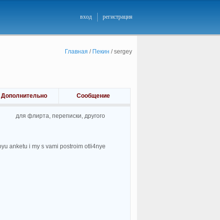
вход
регистрация
Главная
/
Пекин
/
sergey
Дополнительно
Сообщение
для флирта, переписки, другого
yu anketu i my s vami postroim otli4nye