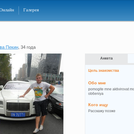
Онлайн
Галерея
ва Пекин
, 34 года
Анкета
Цель знакомства
Обо мне
pomogite mne aktivirovat mo
ob6eniya
Кого ищу
Расскажу позже