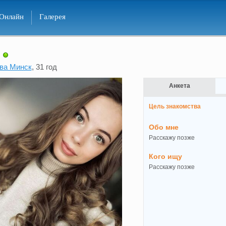
Онлайн
Галерея
ва Минск
, 31 год
Анкета
Цель знакомства
Обо мне
Расскажу позже
Кого ищу
Расскажу позже