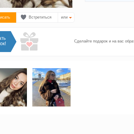
исать
Встретиться
или
ать
Сделайте подарок и на вас обра
ок!