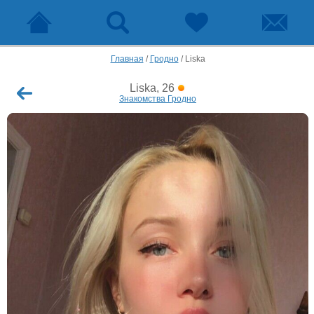
Главная
/
Гродно
/
Liska
Liska, 26
Знакомства Гродно