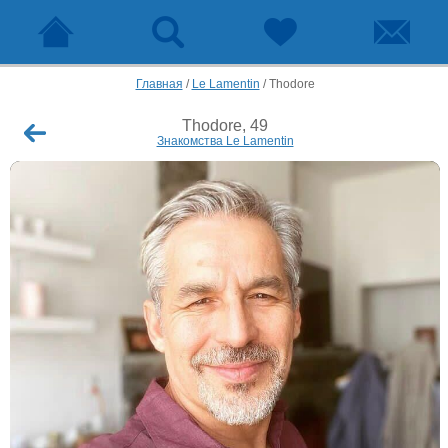
Главная
/
Le Lamentin
/
Thodore
Thodore, 49
Знакомства Le Lamentin