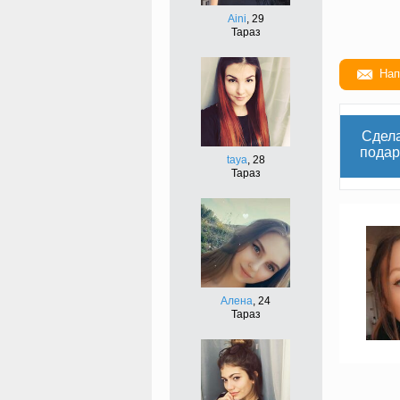
Aini
, 29
Тараз
Нап
Сдел
подар
taya
, 28
Тараз
Алена
, 24
Тараз