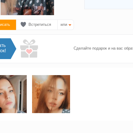
исать
Встретиться
или
ать
Сделайте подарок и на вас обра
ок!