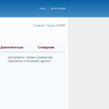
вход
регистрация
Главная
/
Тараз
/
KARO
Дополнительно
Сообщение
для флирта, любви и романтики,
cерьезных отношений, другого