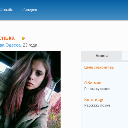
Онлайн
Галерея
енька
ва Одесса
, 23 года
Анкета
Цель знакомства
Обо мне
Расскажу позже
Кого ищу
Расскажу позже