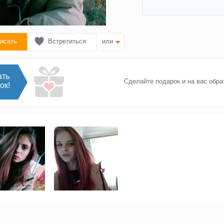
исать
Встретиться
или
ать
Сделайте подарок и на вас обра
ок!