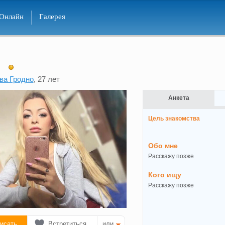
Онлайн
Галерея
ва Гродно
, 27 лет
Анкета
Цель знакомства
Обо мне
Расскажу позже
Кого ищу
Расскажу позже
исать
Встретиться
или