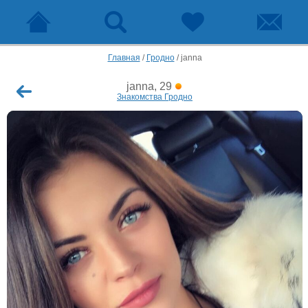
Главная
/
Гродно
/
janna
janna, 29
Знакомства Гродно