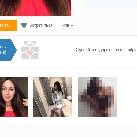
исать
Встретиться
или
ать
Сделайте подарок и на вас обра
ок!