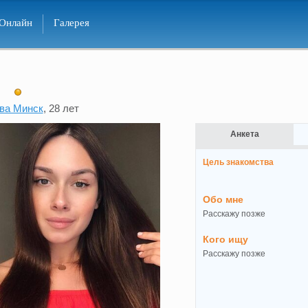
Онлайн
Галерея
ва Минск
, 28 лет
Анкета
Цель знакомства
Обо мне
Расскажу позже
Кого ищу
Расскажу позже