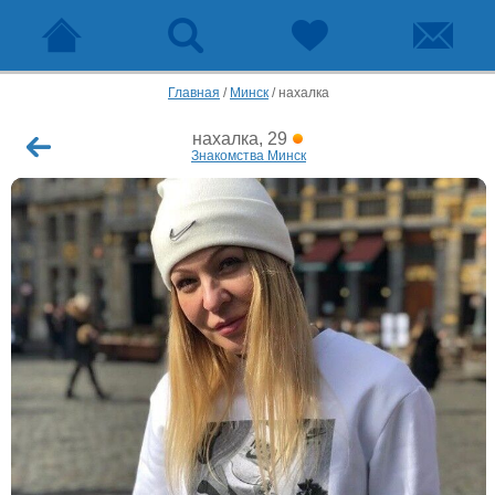
Главная
/
Минск
/
нахалка
нахалка, 29
Знакомства Минск