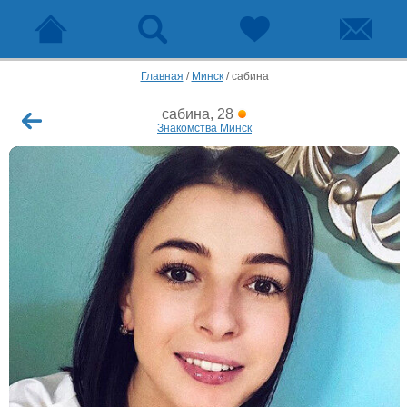
Главная
/
Минск
/
сабина
сабина, 28
Знакомства Минск