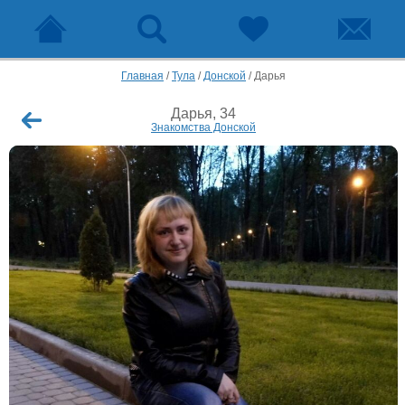
Главная
/
Тула
/
Донской
/
Дарья
Дарья, 34
Знакомства Донской