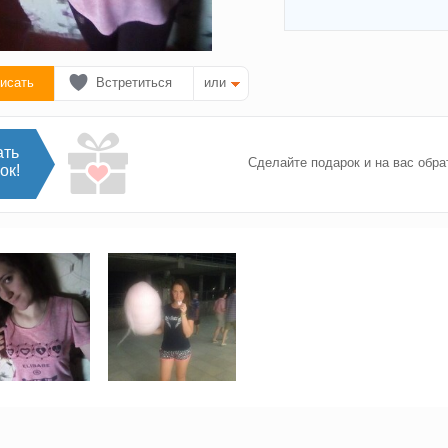
исать
Встретиться
или
ать
Сделайте подарок и на вас обра
ок!