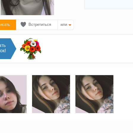
исать
Встретиться
или
ать
ок!