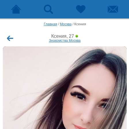
Главная
/
Москва
/
Ксения
Ксения, 27
Знакомства Москва