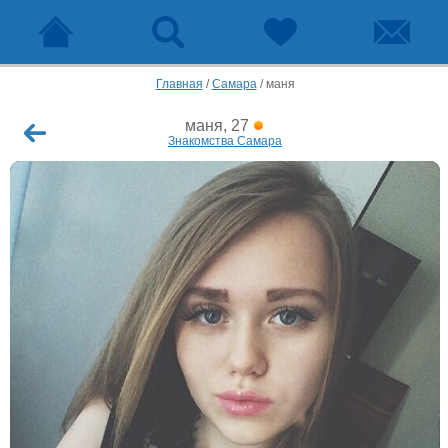
Главная
/
Самара
/
маня
маня, 27
Знакомства Самара