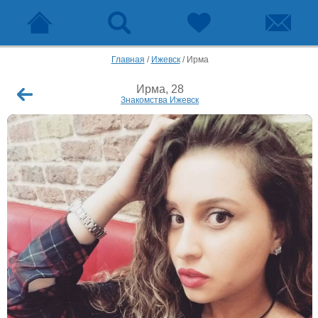
Главная
/
Ижевск
/
Ирма
Ирма, 28
Знакомства Ижевск