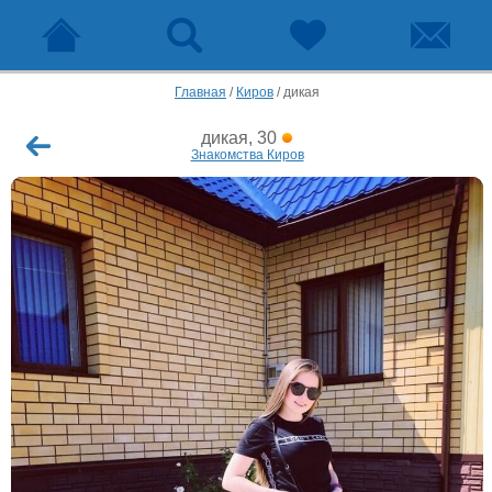
Главная
/
Киров
/
дикая
дикая, 30
Знакомства Киров