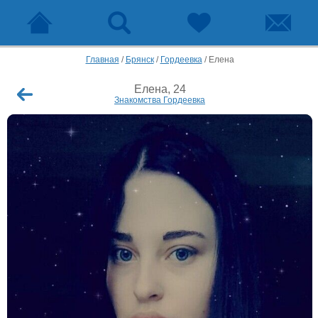
Главная
/
Брянск
/
Гордеевка
/
Елена
Елена, 24
Знакомства Гордеевка