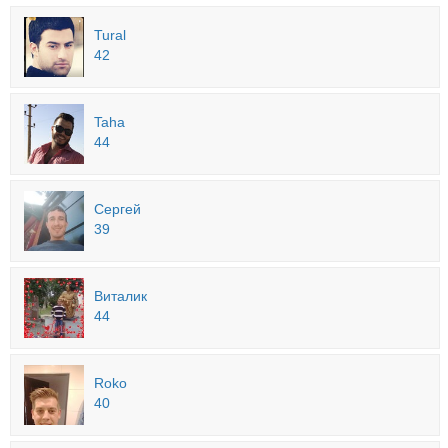
Tural
42
Taha
44
Сергей
39
Виталик
44
Roko
40