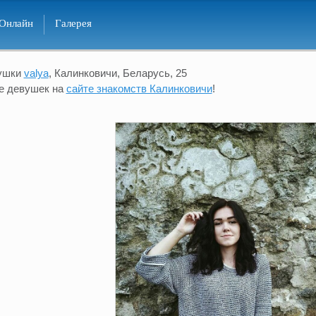
Онлайн
Галерея
ушки
valya
, Калинковичи, Беларусь, 25
е девушек на
сайте знакомств Калинковичи
!