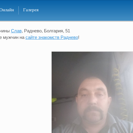
Онлайн
Галерея
жчины
Слав
, Раднево, Болгария, 51
е мужчин на
сайте знакомств Раднево
!