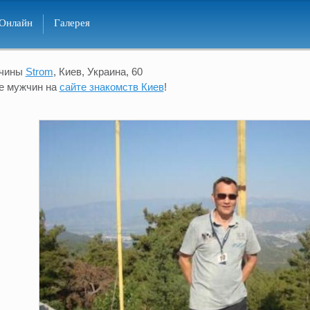
Онлайн
Галерея
жчины
Strom
, Киев, Украина, 60
е мужчин на
сайте знакомств Киев
!